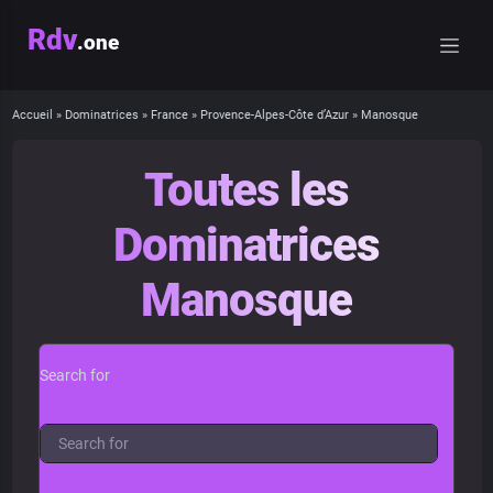
Rdv
.one
Accueil
»
Dominatrices
»
France
»
Provence-Alpes-Côte d’Azur
»
Manosque
Toutes les
Dominatrices
Manosque
Search for
Near