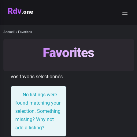
Rdv
.one
Accueil
»
Favorites
Favorites
vos favoris sélectionnés
No listings were
found matching your
selection. Something
missing? Why not
add a listing?
.