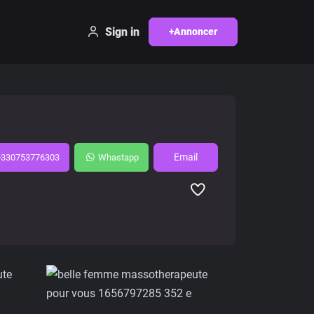
Sign in
+Annoncer
Email
+330753776303
Whastapp
Favori